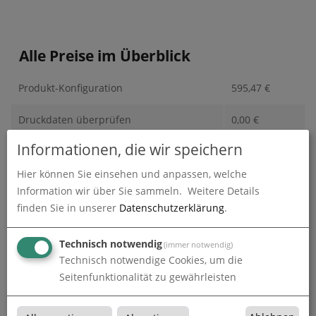
Alle Preise im Überblick
Produkt-Konfiguration
595,47
€
Druckdaten überprüfen
0,00
€
Informationen, die wir speichern
Produktion und Versand
0,00
€
Hier können Sie einsehen und anpassen, welche
Produktions- und Lieferzeit
0,00
€
Information wir über Sie sammeln.
Weitere Details
finden Sie in unserer
Datenschutzerklärung
.
Gesamtbetrag (netto)
595,47
€
Technisch notwendig
(immer notwendig)
zzgl. 19% MwSt.
113,14
€
Technisch notwendige Cookies, um die
Seitenfunktionalität zu gewährleisten
Gesamtbetrag (brutto)
708,61
€