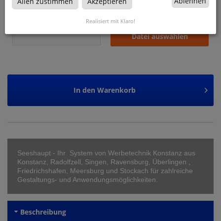
Ablehnen
Allen zustimmen
Akzeptieren
Datenupload
(min. 0 / max. 10)
Realisiert mit Klaro!
Datei auswählen
In den
Warenkorb
Seeshaupt - Ihr System von Werbetechnik Konstanz aus
Konstanz, Radolfzell, Singen, Ravensburg, Überlingen ,
Friedrichshafen, Meersburg und Stockach für zahlreiche
Gestaltungs- und Anwendungsmöglichkeiten.
Beschreibung