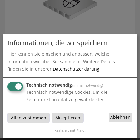
Hohlkammerplatte, 3 mm
Informationen, die wir speichern
Hier können Sie einsehen und anpassen, welche
zum Artikel
Information wir über Sie sammeln.
Weitere Details
finden Sie in unserer
Datenschutzerklärung
.
Technisch notwendig
(immer notwendig)
Hohlkammerplatten
Technisch notwendige Cookies, um die
Seitenfunktionalität zu gewährleisten
Hohlkammerplatten bei Werbetechnik Konstanz in
Konstanz, Radolfzell, Singen, Ravensburg, Überlingen ,
Ablehnen
Friedrichshafen, Meersburg und Stockach
Allen zustimmen
Akzeptieren
Realisiert mit Klaro!