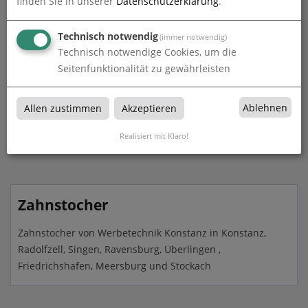
finden Sie in unserer
Datenschutzerklärung
.
Technisch notwendig
(immer notwendig)
Technisch notwendige Cookies, um die
Seitenfunktionalität zu gewährleisten
Zahnstocher mit Fähnchen | ca. 7 cm | beidseitig
Ablehnen
bedruckt
Allen zustimmen
Akzeptieren
zum Artikel
Realisiert mit Klaro!
Zahnstocher
Zahnstocher von Werbetechnik Konstanz in Konstanz,
Radolfzell, Singen, Ravensburg, Überlingen ,
Friedrichshafen, Meersburg und Stockach