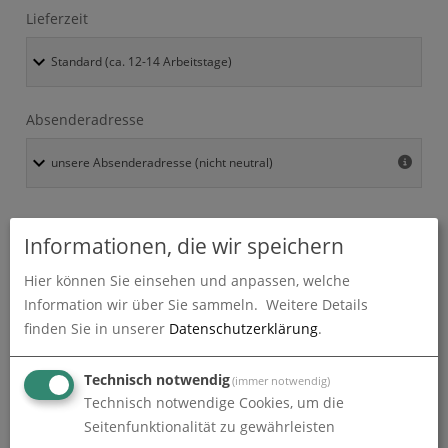
Lieferzeit
Absenderadresse
Informationen, die wir speichern
Alle Preise im Überblick
Hier können Sie einsehen und anpassen, welche
Information wir über Sie sammeln.
Weitere Details
Produkt-Konfiguration
1.198,26
€
finden Sie in unserer
Datenschutzerklärung
.
Druckdaten überprüfen
0,00
€
Technisch notwendig
(immer notwendig)
Technisch notwendige Cookies, um die
Produktion und Versand
0,00
€
Seitenfunktionalität zu gewährleisten