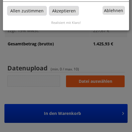
Produktions- und Lieferzeit
0,00
€
Ablehnen
Allen zustimmen
Akzeptieren
Gesamtbetrag (netto)
1.198,26
€
Realisiert mit Klaro!
zzgl. 19% MwSt.
227,67
€
Gesamtbetrag (brutto)
1.425,93
€
Datenupload
(min. 0 / max. 10)
Datei auswählen
In den
Warenkorb