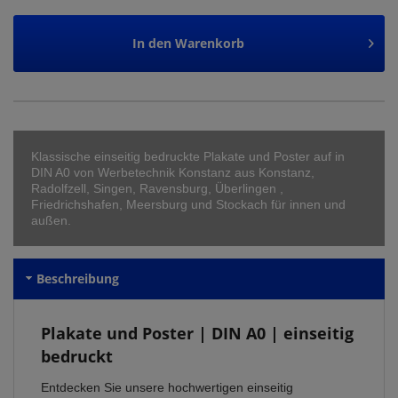
In den
Warenkorb
Klassische einseitig bedruckte Plakate und Poster auf in
DIN A0 von Werbetechnik Konstanz aus Konstanz,
Radolfzell, Singen, Ravensburg, Überlingen ,
Friedrichshafen, Meersburg und Stockach für innen und
außen.
Beschreibung
Plakate und Poster | DIN A0 | einseitig
bedruckt
Entdecken Sie unsere hochwertigen einseitig