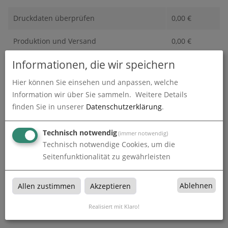
Druckdaten überprüfen
0,00
€
Produktion und Versand
0,00
€
Informationen, die wir speichern
Produktions- und Lieferzeit
0,00
€
Hier können Sie einsehen und anpassen, welche
Gesamtbetrag (netto)
26,61
€
Information wir über Sie sammeln.
Weitere Details
finden Sie in unserer
Datenschutzerklärung
.
zzgl. 19% MwSt.
5,06
€
Gesamtbetrag (brutto)
31,66
€
Technisch notwendig
(immer notwendig)
Technisch notwendige Cookies, um die
Seitenfunktionalität zu gewährleisten
Datenupload
(min. 0 / max. 10)
Ablehnen
Allen zustimmen
Akzeptieren
Datei auswählen
Realisiert mit Klaro!