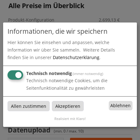
Alle Preise im Überblick
Produkt-Konfiguration
2.699,13
€
Informationen, die wir speichern
Druckdaten überprüfen
0,00
€
Hier können Sie einsehen und anpassen, welche
Produktion und Versand
0,00
€
Information wir über Sie sammeln.
Weitere Details
finden Sie in unserer
Datenschutzerklärung
.
Produktions- und Lieferzeit
0,00
€
Technisch notwendig
(immer notwendig)
Gesamtbetrag (netto)
2.699,13
€
Technisch notwendige Cookies, um die
Seitenfunktionalität zu gewährleisten
zzgl. 19% MwSt.
512,84
€
Gesamtbetrag (brutto)
3.211,97
€
Ablehnen
Allen zustimmen
Akzeptieren
Realisiert mit Klaro!
Datenupload
(min. 0 / max. 10)