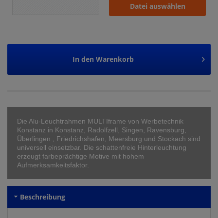
Datei auswählen
In den
Warenkorb
Die Alu-Leuchtrahmen MULTIframe von Werbetechnik
Konstanz in Konstanz, Radolfzell, Singen, Ravensburg,
Überlingen , Friedrichshafen, Meersburg und Stockach sind
universell einsetzbar. Die schattenfreie Hinterleuchtung
erzeugt farbeprächtige Motive mit hohem
Aufmerksamkeitsfaktor.
Beschreibung